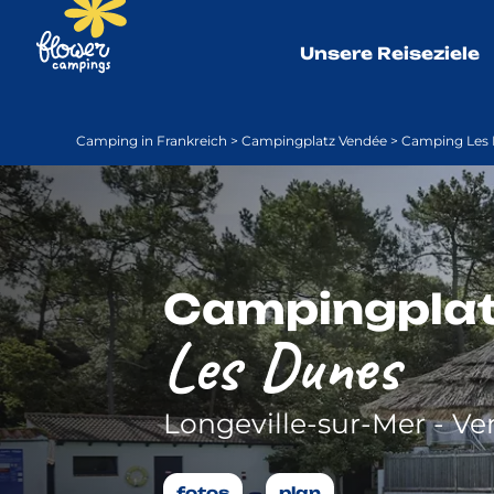
Unsere Reiseziele
Camping in Frankreich
>
Campingplatz Vendée
>
Camping Les
Campingpla
Les Dunes
Longeville-sur-Mer - V
fotos
plan