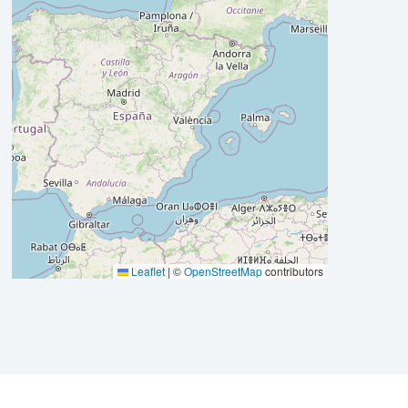
Leaflet
|
©
OpenStreetMap
contributors