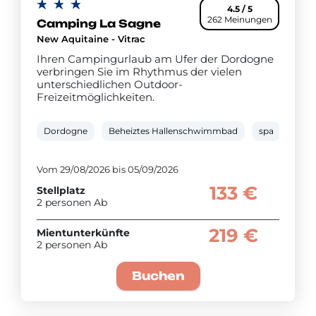
4.5 / 5
262 Meinungen
Camping La Sagne
New Aquitaine - Vitrac
Ihren Campingurlaub am Ufer der Dordogne
verbringen Sie im Rhythmus der vielen
unterschiedlichen Outdoor-
Freizeitmöglichkeiten.
Dordogne
Beheiztes Hallenschwimmbad
spa
Flus
Vom 29/08/2026 bis 05/09/2026
133 €
Stellplatz
2 personen Ab
219 €
Mientunterkünfte
2 personen Ab
Buchen