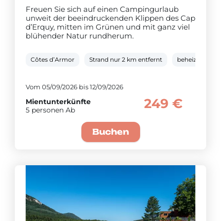
Freuen Sie sich auf einen Campingurlaub
unweit der beeindruckenden Klippen des Cap
d’Erquy, mitten im Grünen und mit ganz viel
blühender Natur rundherum.
Côtes d’Armor
Strand nur 2 km entfernt
beheizter Bad
Vom 05/09/2026 bis 12/09/2026
249 €
Mientunterkünfte
5 personen Ab
Buchen