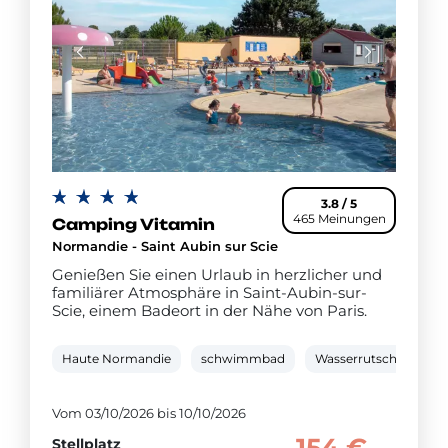
3.8 / 5
465 Meinungen
Camping Vitamin
Normandie - Saint Aubin sur Scie
Genießen Sie einen Urlaub in herzlicher und
familiärer Atmosphäre in Saint-Aubin-sur-
Scie, einem Badeort in der Nähe von Paris.
Haute Normandie
schwimmbad
Wasserrutsche
P
Vom 03/10/2026 bis 10/10/2026
154 €
Stellplatz