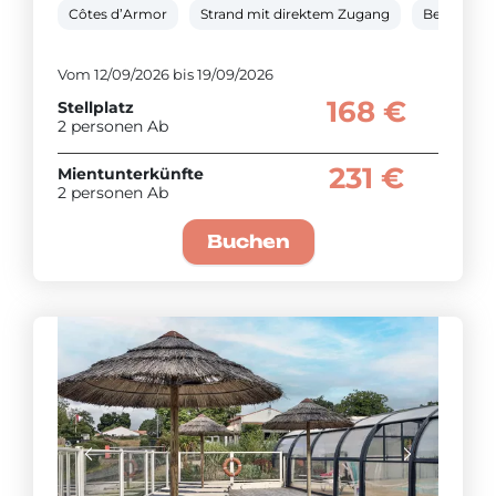
Côtes d’Armor
Strand mit direktem Zugang
Beheiztes
Vom 12/09/2026 bis 19/09/2026
168 €
Stellplatz
2 personen Ab
231 €
Mientunterkünfte
2 personen Ab
Buchen