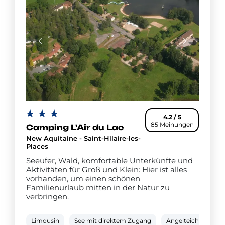
4.2 / 5
85 Meinungen
Camping L'Air du Lac
New Aquitaine - Saint-Hilaire-les-
Places
Seeufer, Wald, komfortable Unterkünfte und
Aktivitäten für Groß und Klein: Hier ist alles
vorhanden, um einen schönen
Familienurlaub mitten in der Natur zu
verbringen.
Limousin
See mit direktem Zugang
Angelteich