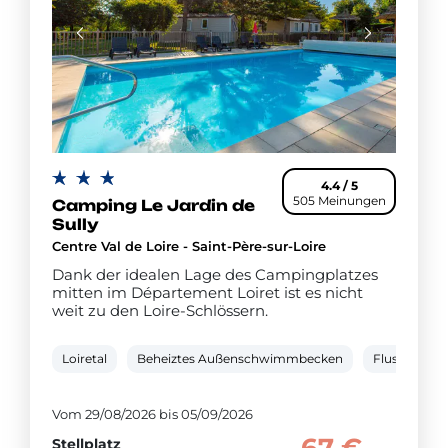
4.4 / 5
505 Meinungen
Camping Le Jardin de
Sully
Centre Val de Loire - Saint-Père-sur-Loire
Dank der idealen Lage des Campingplatzes
mitten im Département Loiret ist es nicht
weit zu den Loire-Schlössern.
Loiretal
Beheiztes Außenschwimmbecken
Fluss mit d
Vom 29/08/2026 bis 05/09/2026
Stellplatz