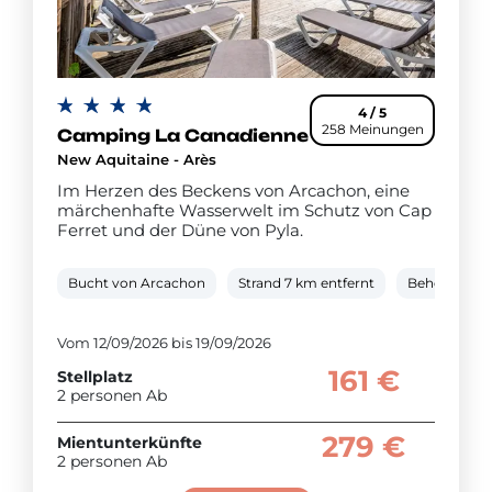
4 / 5
258 Meinungen
Camping La Canadienne
New Aquitaine - Arès
Im Herzen des Beckens von Arcachon, eine
märchenhafte Wasserwelt im Schutz von Cap
Ferret und der Düne von Pyla.
Bucht von Arcachon
Strand 7 km entfernt
Beheiztes 
Vom 12/09/2026 bis 19/09/2026
161 €
Stellplatz
2 personen Ab
279 €
Mientunterkünfte
2 personen Ab