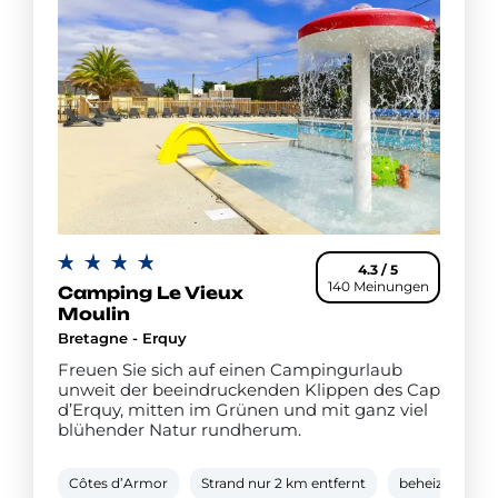
4.3 / 5
140 Meinungen
Camping Le Vieux
Moulin
Bretagne - Erquy
Freuen Sie sich auf einen Campingurlaub
unweit der beeindruckenden Klippen des Cap
d’Erquy, mitten im Grünen und mit ganz viel
blühender Natur rundherum.
Côtes d’Armor
Strand nur 2 km entfernt
beheizter Bad