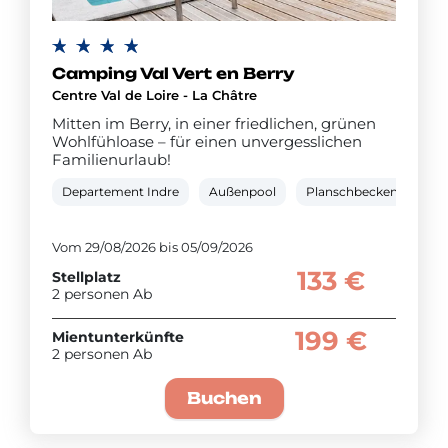
Camping Val Vert en Berry
Centre Val de Loire - La Châtre
Mitten im Berry, in einer friedlichen, grünen
Wohlfühloase – für einen unvergesslichen
Familienurlaub!
Departement Indre
Außenpool
Planschbecken
Kin
Vom 29/08/2026 bis 05/09/2026
133 €
Stellplatz
2 personen Ab
199 €
Mientunterkünfte
2 personen Ab
Buchen