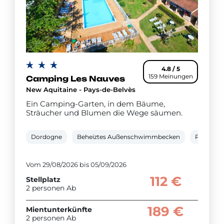
4.8 / 5
159 Meinungen
Camping Les Nauves
New Aquitaine - Pays-de-Belvès
Ein Camping-Garten, in dem Bäume,
Sträucher und Blumen die Wege säumen.
Dordogne
Beheiztes Außenschwimmbecken
Planschb
Vom 29/08/2026 bis 05/09/2026
112 €
Stellplatz
2 personen Ab
189 €
Mientunterkünfte
2 personen Ab