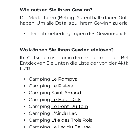
Wie nutzen Sie Ihren Gewinn?
Die Modalitäten (Betrag, Aufenthaltsdauer, G
haben. Um alle Details zu Ihrem Gewinn zu erfa
Teilnahmebedingungen des Gewinnspiels „Le
Wo können Sie Ihren Gewinn einlösen?
Ihr Gutschein ist nur in den teilnehmenden Bet
Entdecken Sie unten die Liste der von der Akt
Luft!
Camping
Le Rompval
Camping
Le Riviera
Camping
Saint Amand
Camping
Le Haut Dick
Camping
Le Pont Du Tarn
Camping
L'Air du Lac
Camping
L'Île des Trois Rois
Camping
Le Lac du Causse