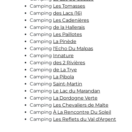
Camping
Les Tomasses
Camping
des Lacs (16)
Camping
Les Cadenières
Camping
de la Hallerais
Camping
Les Paillotes
Camping
La Pinède
Camping
l'Echo Du Malpas
Camping
Innature
Camping
des 2 Rivières
Camping
de La Trye
Camping
La Pibola
Camping
Saint-Martin
Camping
Le Lac du Marandan
Camping
La Dordogne Verte
Camping
Les Chevaliers de Malte
Camping
À La Rencontre Du Soleil
Camping
Les Reflets du Val d'Argent