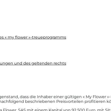
des « my flower »-treueprogramms
ungen und des geltenden rechts
stand, dass die Inhaber einer gültigen « My Flower »-K
achfolgend beschriebenen Preisvorteilen profitieren k
lower, SAS mit einem Kapital von 92 500 Euro, mit Sitz