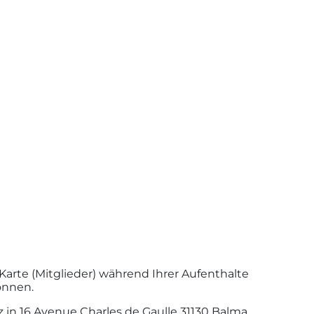
arte (Mitglieder) während Ihrer Aufenthalte
önnen.
 in 16 Avenue Charles de Gaulle 31130 Balma,